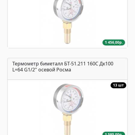
1 456,00р.
Термометр биметалл БТ-51.211 160С Дк100
L=64 G1/2" осевой Росма
13 шт
1 595,00р.