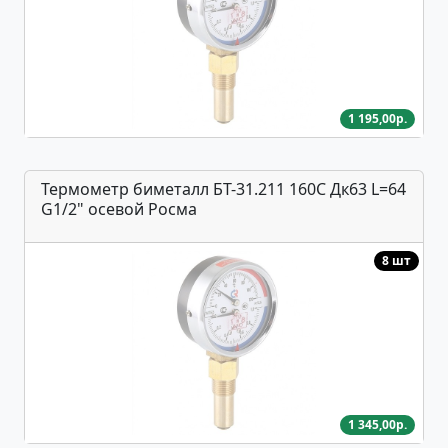
1 195,00р.
Термометр биметалл БТ-31.211 160С Дк63 L=64
G1/2" осевой Росма
8 шт
1 345,00р.