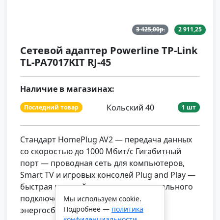
3 425,00р.
2 911,25
Сетевой адаптер Powerline TP-Link
TL-PA7017KIT RJ-45
Наличие в магазинах:
Кольский 40
Последний товар
1 шт
Стандарт HomePlug AV2 — передача данных
со скоростью до 1000 Мбит/с Гигабитный
порт — проводная сеть для компьютеров,
Smart TV и игровых консолей Plug and Play —
быстрая настройка сети для моментального
подключения к сети Режим
Мы используем cookie.
Подробнее —
политика
энергосбережения — сокращает
конфиденциальности